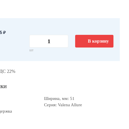
5 ₽
В корзину
шт
НДС 22%
ики
Ширина, мм: 51
Серия: Valena Allure
держка