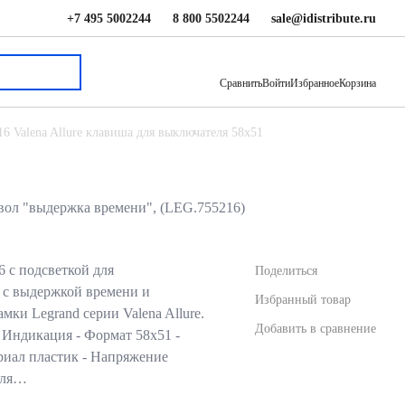
+7 495 5002244
8 800 5502244
sale@idistribute.ru
209.40 ₽
В корзину
Сравнить
Войти
Избранное
Корзина
16 Valena Allure клавиша для выключателя 58x51
имвол "выдержка времени", (LEG.755216)
6 с подсветкой для
Поделиться
 с выдержкой времени и
Избранный товар
мки Legrand серии Valena Allure.
Добавить в сравнение
- Индикация - Формат 58x51 -
риал пластик - Напряжение
еля…