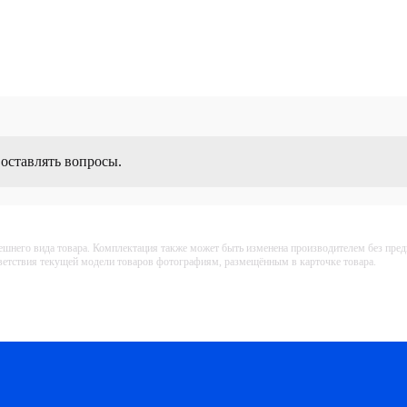
 оставлять вопросы.
ешнего вида товара. Комплектация также может быть изменена производителем без пре
тветствия текущей модели товаров фотографиям, размещённым в карточке товара.