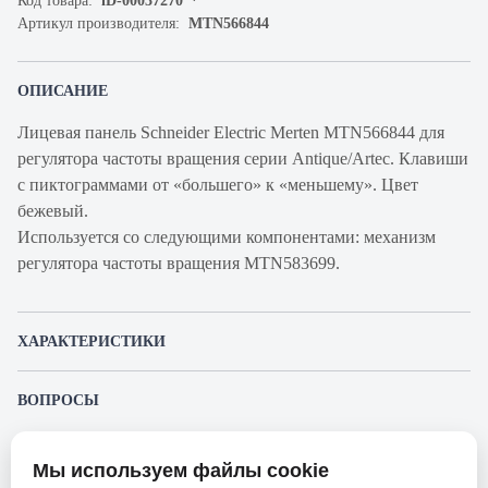
Код товара:
iD-00037270
Артикул производителя:
MTN566844
ОПИСАНИЕ
Лицевая панель Schneider Electric Merten MTN566844 для
регулятора частоты вращения серии Antique/Artec. Клавиши
с пиктограммами от «большего» к «меньшему». Цвет
бежевый.
Используется со следующими компонентами: механизм
регулятора частоты вращения MTN583699.
ХАРАКТЕРИСТИКИ
Артикул
MTN566844
ВОПРОСЫ
производителя
К этому товару еще никто не задал вопрос. Будьте первым!
Продукт
Лицевая панель для выключателя
Мы используем файлы cookie
Представленные изображения и характеристики могут отличаться от реального
Производитель
Merten