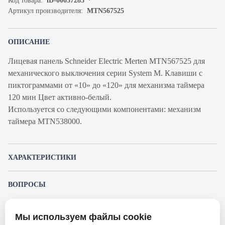
Код товара:
iD-00037285
Артикул производителя:
MTN567525
ОПИСАНИЕ
Лицевая панель Schneider Electric Merten MTN567525 для
механического выключения серии System M. Клавиши с
пиктограммами от «10» до «120» для механизма таймера
120 мин Цвет активно-белый.
Используется со следующими компонентами: механизм
таймера MTN538000.
ХАРАКТЕРИСТИКИ
Артикул
MTN567525
ВОПРОСЫ
производителя
К этому товару еще никто не задал вопрос. Будьте первым!
Продукт
Лицевая панель для выключателя
Мы используем файлы cookie
Представленные изображения и характеристики могут отличаться от реального
Производитель
Merten