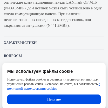
оптические коммутационные панели LANmark-OF MTP
(N439.3MPP). до 4 вставок может быть установлено в одну
такую коммутационную панель. При наличии
неиспользованных посадочных мест для ставок, они
закрываются заглушками (N441.2MBP).
ХАРАКТЕРИСТИКИ
Артикул
N205.ALC24MMA
ВОПРОСЫ
производителя
К этому товару еще никто не задал вопрос. Будьте первым!
Продукт
Лицевая вставка для MPO
Мы используем файлы cookie
панелей
Представленные изображения и характеристики могут отличаться от реального
Задать вопрос о товаре
внешнего вида товара. Комплектация также может быть изменена производителем
Используем файлы cookies и сервисы интернет-аналитики для
Производитель
Nexans
без предварительного уведомления. Компания АйДистрибьют не несёт
улучшения работы сайта. Оставаясь на сайте, вы соглашаетесь
с
ответственности в случае не соответствия текущей модели товаров фотографиям,
Пожалуйста,
авторизуйтесь
, чтобы иметь
Серия
LANmark-OF
размещённым в карточке товара.
политикой использования cookies
.
возможность оставлять вопросы.
Количество портов
24
Понятно
Тип оптических
LC (MM)