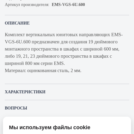
Артикул производителя:
EMS-VGS-6U.600
ОПИСАНИЕ
Комплект вертикальных юнитовых направляющих EMS-
VGS-6U.600 предназначен для создания 19 дюймового
монтажного пространства в шкафах с шириной 600 мм,
либо 19, 21, 23 дюймового пространства в шкафах с
шириной 800 мм серии EMS.
Материал: оцинкованная сталь, 2 мм.
ХАРАКТЕРИСТИКИ
Артикул производителя
EMS-VGS-6U.600
ВОПРОСЫ
Продукт
Направляющая
К этому товару еще никто не задал вопрос. Будьте первым!
Производитель
Elbox
Мы используем файлы cookie
Представленные изображения и характеристики могут отличаться от реального
Задать вопрос о товаре
Ширина, мм
95