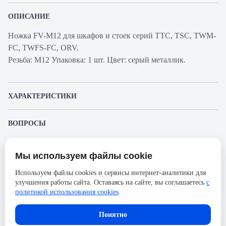
ОПИСАНИЕ
Ножка FV-M12 для шкафов и стоек серий TTC, TSC, TWM-
FC, TWFS-FC, ORV.
Резьба: M12 Упаковка: 1 шт. Цвет: серый металлик.
ХАРАКТЕРИСТИКИ
Артикул производителя
FV-M12
ВОПРОСЫ
Продукт
Ножки
К этому товару еще никто не задал вопрос. Будьте первым!
Производитель
Hyperline
Мы используем файлы cookie
Представленные изображения и характеристики могут отличаться от реального
Задать вопрос о товаре
Высота, мм
95
внешнего вида товара. Комплектация также может быть изменена производителем
Используем файлы cookies и сервисы интернет-аналитики для
без предварительного уведомления. Компания АйДистрибьют не несёт
Количество штук в упаковке
1
улучшения работы сайта. Оставаясь на сайте, вы соглашаетесь
с
ответственности в случае не соответствия текущей модели товаров фотографиям,
Пожалуйста,
авторизуйтесь
, чтобы иметь
размещённым в карточке товара.
политикой использования cookies
.
возможность оставлять вопросы.
Максимальная нагрузка, кг
500
Область применения
для серий TTC, TSC
Понятно