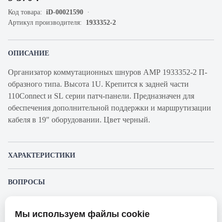
Код товара:
iD-00021590
Артикул производителя:
1933352-2
ОПИСАНИЕ
Организатор коммутационных шнуров АМР 1933352-2 П-
образного типа. Высота 1U. Крепится к задней части
110Connect и SL серии патч-панели. Предназначен для
обеспечения дополнительной поддержки и маршрутизации
кабеля в 19" оборудовании. Цвет черный.
ХАРАКТЕРИСТИКИ
Артикул
1933352-2
ВОПРОСЫ
производителя
К этому товару еще никто не задал вопрос. Будьте первым!
Продукт
Организатор коммутационных
Мы используем файлы cookie
шнуров
Представленные изображения и характеристики могут отличаться от реального