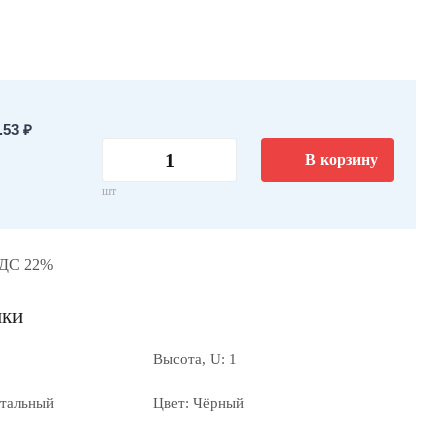
53 ₽
В корзину
шт
НДС 22%
ики
Высота, U: 1
нтальный
Цвет: Чёрный