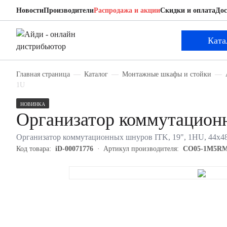
Новости
Производители
Распродажа и акции
Скидки и оплата
Дос
ITK CO05-1M5RM
Организатор коммутационных шнуров
Ката
Главная страница
Каталог
Монтажные шкафы и стойки
1U
НОВИНКА
Организатор коммутацио
Организатор коммутационных шнуров ITK, 19", 1HU, 44х48
Код товара:
iD-00071776
Артикул производителя:
CO05-1M5R