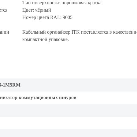
Тип поверхности: порошковая краска
ется
Цвет: чёрный
Номер цвета RAL: 9005
ании
Кабельный органайзер ITK поставляется в качественн
компактной упаковке.
5-1M5RM
низатор коммутационных шнуров