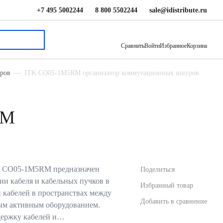
+7 495 5002244
8 800 5502244
sale@idistribute.ru
1 431.18 ₽
В корзину
Сравнить
Войти
Избранное
Корзина
уров
ITK CO05-1M5RM организатор коммутационных шнуров
RM
TK CO05-1M5RM предназначен
Поделиться
ии кабеля и кабельных пучков в
Избранный товар
и кабелей в пространствах между
Добавить в сравнение
ым активным оборудованием.
держку кабелей и…