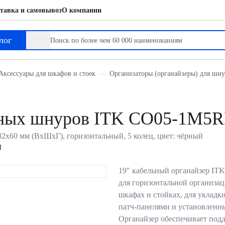
тавка и самовывоз
О компании
лог
Аксессуары для шкафов и стоек
Организаторы (органайзеры) для шн
нных шнуров ITK CO05-1M5
2х60 мм (ВхШхГ), горизонтальный, 5 колец, цвет: чёрный
M
19" кабельный органайзер I
для горизонтальной организац
шкафах и стойках, для укладк
патч-панелями и установленн
Органайзер обеспечивает под