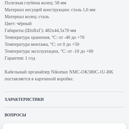
Полезная глубина колец: 58 мм
Материал несущей конструкции: сталь 1,6 мм
Материал колец: сталь
Цвет: чёрный
Габариты (ШхВхГ): 482х44,5х70 мм
Температура хранения, °C: от -40 до +70
Температура монтажа, °C: от 0 до +50
Температура эксплуатации, °C: от -10 до +60
Гарантия: 1 год
Кабельный органайзер Nikomax NMC-OK580C-1U-BK
поставляется в картонной коробке.
ХАРАКТЕРИСТИКИ
Артикул
NMC-OK580C-1U-BK
ВОПРОСЫ
производителя
К этому товару еще никто не задал вопрос. Будьте первым!
Продукт
Организатор коммутационных