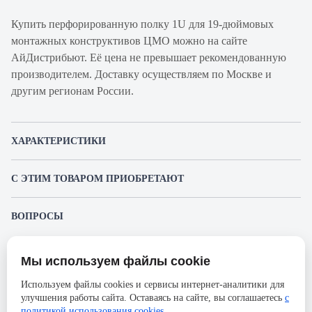
Купить перфорированную полку 1U для 19-дюймовых
монтажных конструктивов ЦМО можно на сайте
АйДистрибьют. Её цена не превышает рекомендованную
производителем. Доставку осуществляем по Москве и
другим регионам России.
ХАРАКТЕРИСТИКИ
Артикул производителя
СВ-62
С ЭТИМ ТОВАРОМ ПРИОБРЕТАЮТ
Продукт
Полка
ЦМО ШТК-М-42.6.8-4ААА
Производитель
ЦМО
ВОПРОСЫ
Шкаф серверный напольный
К этому товару еще никто не задал вопрос. Будьте первым!
Серия
СВ
59 528 ₽
Ширина, мм
496
Мы используем файлы cookie
Представленные изображения и характеристики могут отличаться от реального
Задать вопрос о товаре
внешнего вида товара. Комплектация также может быть изменена производителем
Высота, мм
25
Используем файлы cookies и сервисы интернет-аналитики для
без предварительного уведомления. Компания АйДистрибьют не несёт
улучшения работы сайта. Оставаясь на сайте, вы соглашаетесь
с
ответственности в случае не соответствия текущей модели товаров фотографиям,
Пожалуйста,
авторизуйтесь
, чтобы иметь
Глубина, мм
620
ЦМО ШТК-М-42.6.8-44АА
размещённым в карточке товара.
политикой использования cookies
.