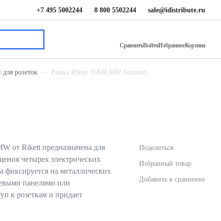
+7 495 5002244
8 800 5502244
sale@idistribute.ru
291.06 ₽
В корзину
Сравнить
Войти
Избранное
Корзина
 для розеток
Рамка Rikett 35840 MW Standart
W от Rikett предназначена для
Поделиться
щения четырех электрических
Избранный товар
а фиксируется на металлических
Добавить в сравнение
цевыми панелями или
уп к розеткам и придает