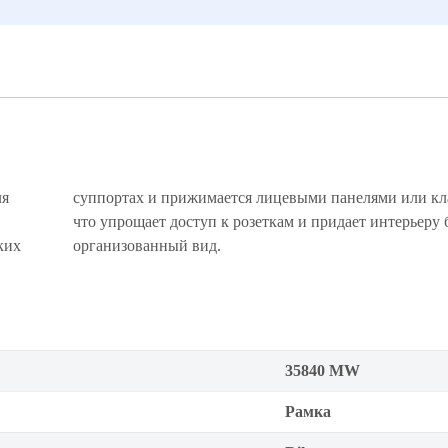
ля
и,
ких
организованный вид.
35840 MW
Рамка