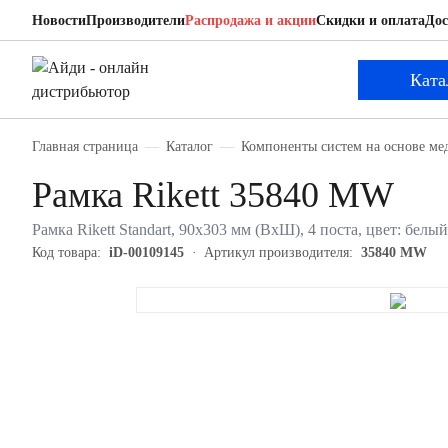
Новости
Производители
Распродажа и акции
Скидки и оплата
Дос
Rikett 35840 MW
Рамка
Ката
Главная страница
Каталог
Компоненты систем на основе ме
Рамка Rikett 35840 MW
Рамка Rikett Standart, 90х303 мм (ВхШ), 4 поста, цвет: бел
Код товара:
iD-00109145
Артикул производителя:
35840 MW