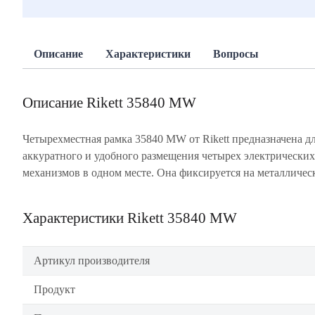
Описание
Характеристики
Вопросы
Описание Rikett 35840 MW
Четырехместная рамка 35840 MW от Rikett предназначена д
суппортах и прижимается лицевыми панелями или клавишам
аккуратного и удобного размещения четырех электрических
что упрощает доступ к розеткам и придает интерьеру более
механизмов в одном месте. Она фиксируется на металличес
Характеристики Rikett 35840 MW
Артикул производителя
Продукт