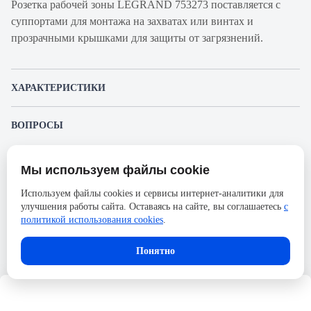
Розетка рабочей зоны LEGRAND 753273 поставляется с
суппортами для монтажа на захватах или винтах и
прозрачными крышками для защиты от загрязнений.
ХАРАКТЕРИСТИКИ
Артикул производителя
753273
ВОПРОСЫ
Продукт
Розетка аудио
К этому товару еще никто не задал вопрос. Будьте первым!
Производитель
Legrand
Мы используем файлы cookie
Представленные изображения и характеристики могут отличаться от реального
Задать вопрос о товаре
Серия
Valena Life
внешнего вида товара. Комплектация также может быть изменена производителем
Используем файлы cookies и сервисы интернет-аналитики для
без предварительного уведомления. Компания АйДистрибьют не несёт
Ширина, мм
58
улучшения работы сайта. Оставаясь на сайте, вы соглашаетесь
с
ответственности в случае не соответствия текущей модели товаров фотографиям,
Пожалуйста,
авторизуйтесь
, чтобы иметь
размещённым в карточке товара.
политикой использования cookies
.
возможность оставлять вопросы.
Высота, мм
51
Количество портов
1
Понятно
Тип портов
XLR
Формат
внешняя