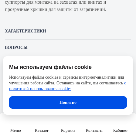
суппорты для монтажа на захватах или винтах и
прозрачные крышки для защиты от загрязнений.
ХАРАКТЕРИСТИКИ
Артикул производителя
753330
ВОПРОСЫ
Продукт
Розетка оптическая
К этому товару еще никто не задал вопрос. Будьте первым!
Производитель
Legrand
Мы используем файлы cookie
Представленные изображения и характеристики могут отличаться от реального
Задать вопрос о товаре
Серия
Valena Life/Allure
внешнего вида товара. Комплектация также может быть изменена производителем
Используем файлы cookies и сервисы интернет-аналитики для
без предварительного уведомления. Компания АйДистрибьют не несёт
Тип оптических портов
SC/APC
улучшения работы сайта. Оставаясь на сайте, вы соглашаетесь
с
ответственности в случае не соответствия текущей модели товаров фотографиям,
Пожалуйста,
авторизуйтесь
, чтобы иметь
размещённым в карточке товара.
политикой использования cookies
.
возможность оставлять вопросы.
Формат
внешняя
Количество волокон
2
Понятно
Размер внутренний
58x51
Цвет
Алюминий
Меню
Каталог
Корзина
Контакты
Кабинет