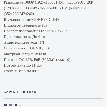
Разрешение 1080P (1920х1080)/1.3Mп (1280х960)/720P
(1280х720)/D1 (704х576/704х480)/VGA (640х480)/CIF
(352х288/342х240)
Шумоподавление (DNR) 3D DNR
Цифровое увеличение 16x
Поворот изображения 0°/90°/180°/270°
Приватные зоны До 4 зон
Аудио входы/выходы 1/1
Совместимость ONVIF, CGI
Материал корпуса металл
Питание DC 12В, PoE (802.3af) (класс 0)
Потребление До 11.5Вт
Степень защиты IP67
ХАРАКТЕРИСТИКИ
Артикул производителя
DH-IPC-HFW5231EP-Z12
ВОПРОСЫ