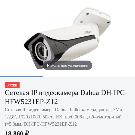
Нажать для увеличения
АРХИВ
Сетевая IP видеокамера Dahua DH-IPC-
HFW5231EP-Z12
Сетевая IP видеокамера Dahua, bullet-камера, улица, 2Мп,
1/2,8’, 1920х1080, 50к/с, ИК, цв:0,006лк, об-в:мотор-ный
f=5.3мм, DH-IPC-HFW5231EP-Z12
18 860 ₽