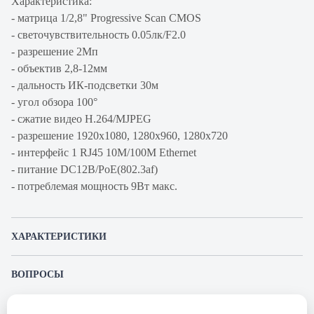
Характеристика:
- матрица 1/2,8" Progressive Scan CMOS
- светочувствительность 0.05лк/F2.0
- разрешение 2Мп
- объектив 2,8-12мм
- дальность ИК-подсветки 30м
- угол обзора 100°
- сжатие видео H.264/MJPEG
- разрешение 1920х1080, 1280х960, 1280х720
- интерфейс 1 RJ45 10M/100M Ethernet
- питание DC12В/PoE(802.3af)
- потреблемая мощность 9Вт макс.
ХАРАКТЕРИСТИКИ
Артикул производителя
DS-2DE2204IW-DE3
ВОПРОСЫ
Продукт
Сетевая IP видеокамера
К этому товару еще никто не задал вопрос. Будьте первым!
Производитель
HIKVISION