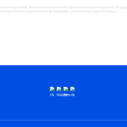
ешнего вида товара. Комплектация также может быть изменена производителем без пре
тветствия текущей модели товаров фотографиям, размещённым в карточке товара.