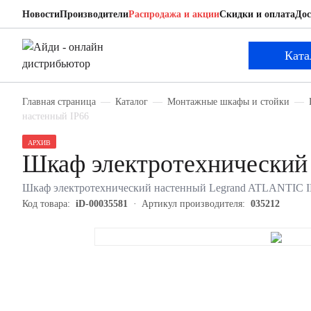
Новости
Производители
Распродажа и акции
Скидки и оплата
Дос
Legrand 035212
Шкаф электротехнический настенный
Ката
Главная страница
Каталог
Монтажные шкафы и стойки
настенный IP66
АРХИВ
Шкаф электротехнический 
Шкаф электротехнический настенный Legrand ATLANTIC INOX
Код товара:
iD-00035581
Артикул производителя:
035212