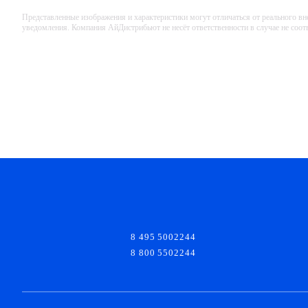
Представленные изображения и характеристики могут отличаться от реального вн
уведомления. Компания АйДистрибьют не несёт ответственности в случае не соо
8 495 5002244
8 800 5502244