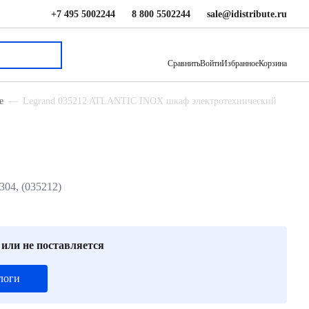
+7 495 5002244
8 800 5502244
sale@idistribute.ru
85 436 ₽
В корзину
Сравнить
Войти
Избранное
Корзина
е
Legrand 035212 ATLANTIC INOX шкаф электротехнический
04, (035212)
 или не поставляется
логи