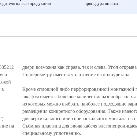
одителя на всю продукцию
процедура оплаты
 035212
двери возможна как справа, так и слева. Угол открыв
вую
По периметру имеется уплотнение из полиуретана.
сокой
 в
Кроме сплошной либо перфорированной монтажной п
шкафам имеется большое количество разнообразных а
из которых можно выбрать наиболее подходящие вар
размещения конкретного оборудования. Также имеют
):
для вертикального или горизонтального монтажа на с
ение на
Съёмная пластина для ввода кабеля влагонепроницаем
специальному уплотнению.