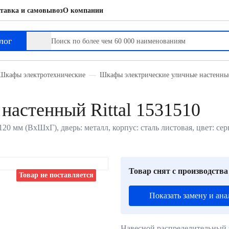
тавка и самовывоз
О компании
лог
Шкафы электротехнические
Шкафы электрические уличные настенны
настенный Rittal 1531510
20 мм (ВхШхГ), дверь: металл, корпус: сталь листовая, цвет: се
Товар снят с производства
Товар не поставляется
Показать замену и ана
Навесной распределительный э