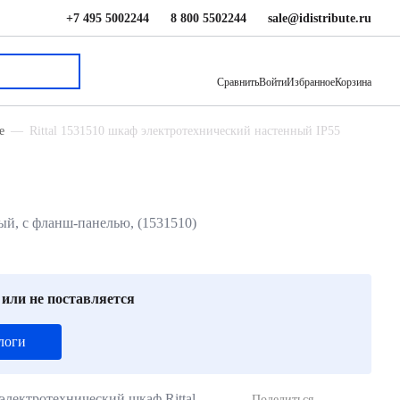
+7 495 5002244
8 800 5502244
sale@idistribute.ru
4 870 ₽
В корзину
Сравнить
Войти
Избранное
Корзина
е
Rittal 1531510 шкаф электротехнический настенный IP55
рый, с фланш-панелью, (1531510)
 или не поставляется
логи
лектротехнический шкаф Rittal
Поделиться