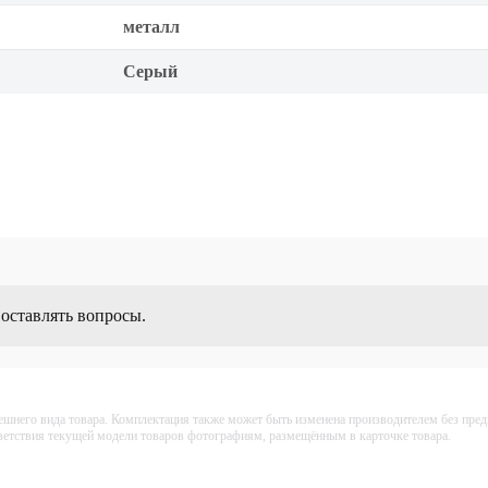
металл
Серый
 оставлять вопросы.
ешнего вида товара. Комплектация также может быть изменена производителем без пре
тветствия текущей модели товаров фотографиям, размещённым в карточке товара.