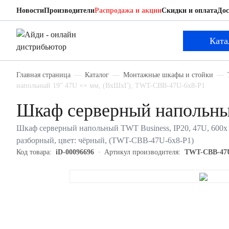
Новости
Производители
Распродажа и акции
Скидки и оплата
Дос
TWT TWT-CBB-47U-6x8-P1
Шкаф серверный напольный
Ката
Главная страница
Каталог
Монтажные шкафы и стойки
напольный 19" 47U ×× мм, (ВхШхГ), TWT-CBB-47U-6x8-P1
Шкаф серверный напольн
Шкаф серверный напольный TWT Business, IP20, 47U, 600х 8
разборный, цвет: чёрный, (TWT-CBB-47U-6x8-P1)
Код товара:
iD-00096696
Артикул производителя:
TWT-CBB-47U