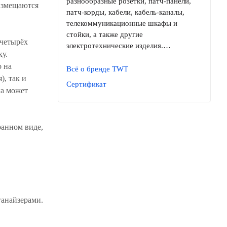
разнообразные розетки, патч-панели,
размещаются
патч-корды, кабели, кабель-каналы,
телекоммуникационные шкафы и
стойки, а также другие
 четырёх
электротехнические изделия.…
у.
о на
Всё о бренде TWT
), так и
Сертификат
ка может
ранном виде,
ганайзерами.