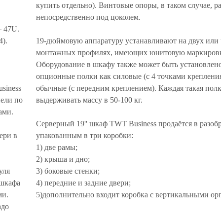
купить отдельно). Винтовые опоры, в таком случае, 
непосредственно под цоколем.
— 47U.
).
19-дюймовую аппаратуру устанавливают на двух или
монтажных профилях, имеющих юнитовую маркировк
Оборудование в шкафу также может быть установлен
опционные полки как силовые (с 4 точками крепления
siness
обычные (с передним креплением). Каждая такая пол
нели по
выдерживать массу в 50-100 кг.
ами.
Серверный 19'' шкаф TWT Business продаётся в разоб
ери в
упакованным в три коробки:
1) две рамы;
2) крыша и дно;
уля
3) боковые стенки;
 шкафа
4) передние и задние двери;
ми.
5)дополнительно входит коробка с вертикальными ор
адо