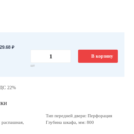
9.68 ₽
В корзину
шт
НДС 22%
ики
Тип передней двери: Перфорация
я распашная,
Глубина шкафа, мм: 800