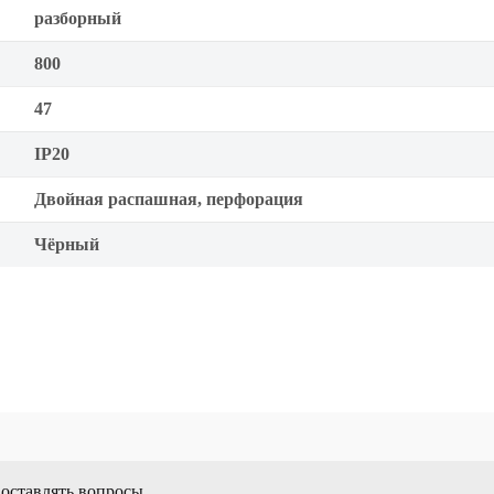
разборный
800
47
IP20
Двойная распашная, перфорация
Чёрный
 оставлять вопросы.