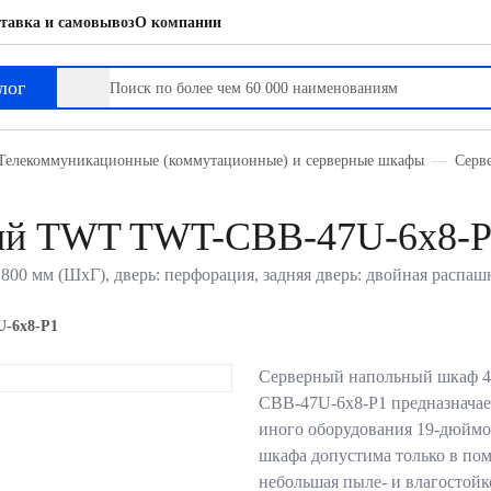
тавка и самовывоз
О компании
лог
Телекоммуникационные (коммутационные) и серверные шкафы
Серв
ый TWT TWT-CBB-47U-6x8-
00 мм (ШхГ), дверь: перфорация, задняя дверь: двойная распашн
-6x8-P1
Серверный напольный шкаф 4
CBB-47U-6x8-P1 предназначает
иного оборудования 19-дюймо
шкафа допустима только в пом
небольшая пыле- и влагостойк