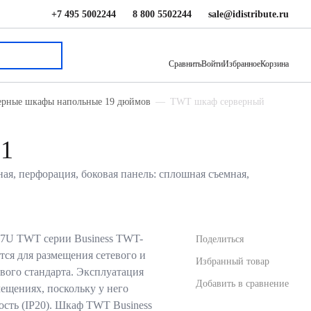
+7 495 5002244
8 800 5502244
sale@idistribute.ru
81 623.74 ₽
В корзину
Сравнить
Войти
Избранное
Корзина
ерные шкафы напольные 19 дюймов
TWT шкаф серверный
P1
ая, перфорация, боковая панель: сплошная съемная,
7U TWT серии Business TWT-
Поделиться
ся для размещения сетевого и
Избранный товар
вого стандарта. Эксплуатация
Добавить в сравнение
ещениях, поскольку у него
ость (IP20). Шкаф TWT Business