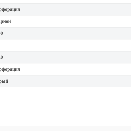
рфорация
арной
00
20
рфорация
рый