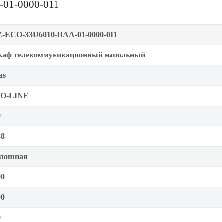
-01-0000-011
-ECO-33U6010-IIAA-01-0000-011
аф телекоммуникационный напольный
as
O-LINE
0
88
лошная
00
00
0