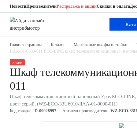
Новости
Производители
Распродажа и акции
Скидки и оплата
Дос
Zpas WZ-ECO-33U6010-IIAA-01-0000-011
Шкаф телекоммуникационный напольный
Ката
Главная страница
Каталог
Монтажные шкафы и стойки
IIAA-01-0000-011 ECO-LINE шкаф телекоммуникационный напол
АРХИВ
Шкаф телекоммуникацион
011
Шкаф телекоммуникационный напольный Zpas ECO-LINE, IP20
цвет: серый, (WZ-ECO-33U6010-IIAA-01-0000-011)
Код товара:
iD-00028997
Артикул производителя:
WZ-ECO-33U6