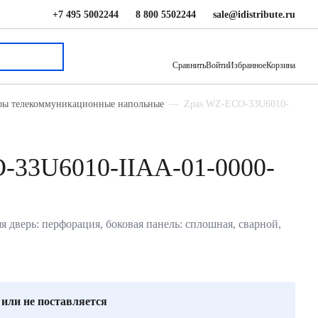
+7 495 5002244
8 800 5502244
sale@idistribute.ru
34 757 ₽
В корзину
Сравнить
Войти
Избранное
Корзина
ы телекоммуникационные напольные
Zpas WZ-ECO-33U6010-
-33U6010-IIAA-01-0000-
дверь: перфорация, боковая панель: сплошная, сварной,
 или не поставляется