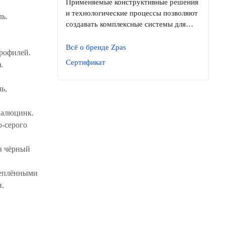
Применяемые конструктивные решения
и технологические процессы позволяют
ль.
создавать комплексные системы для…
Всё о бренде Zpas
рофилей.
Сертификат
.
ь,
 алюцинк.
о-серого
в чёрный
реплёнными
и.