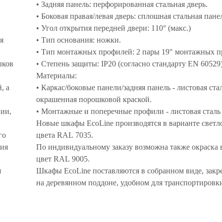
• Задняя панель: перфорированная стальная дверь.
• Боковая правая/левая дверь: сплошная стальная пане
• Угол открытия передней двери: 110° (макс.)
я
• Тип основания: ножки.
• Тип монтажных профилей: 2 пары 19" монтажных п
ыков
• Степень защиты: IP20 (согласно стандарту EN 60529)
Материалы:
, а
• Каркас/боковые панели/задняя панель - листовая стал
окрашенная порошковой краской.
нии,
• Монтажные и поперечные профили - листовая сталь
Новые шкафы EcoLine производятся в варианте светл
го
цвета RAL 7035.
ния
По индивидуальному заказу возможна также окраска 
цвет RAL 9005.
я
Шкафы EcoLine поставляются в собранном виде, зак
на деревянном поддоне, удобном для транспортировк