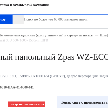
тавка и самовывоз
О компании
лог
Телекоммуникационные (коммутационные) и серверные шкафы
Шкаф
ьный 33U 600×1000×1588мм ШГВ
ный напольный Zpas WZ-ECO
, 33U, 1588х600х1000 мм (ВхШхГ), дверь: перфорация, задняя 
010-IIAA-01-0000-011
Товар снят с производства
Товар не поставляется