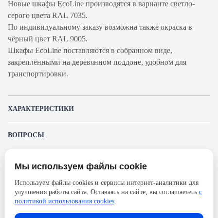
Новые шкафы EcoLine производятся в варианте светло-
серого цвета RAL 7035.
По индивидуальному заказу возможна также окраска в
чёрный цвет RAL 9005.
Шкафы EcoLine поставляются в собранном виде,
закреплёнными на деревянном поддоне, удобном для
транспортировки.
ХАРАКТЕРИСТИКИ
Артикул
WZ-ECO-42U8010-IIAA-01-0000-
ВОПРОСЫ
производителя
011
К этому товару еще никто не задал вопрос. Будьте первым!
Продукт
Шкаф телекоммуникационный
Мы используем файлы cookie
напольный
Представленные изображения и характеристики могут отличаться от реального
Задать вопрос о товаре
внешнего вида товара. Комплектация также может быть изменена производителем
Используем файлы cookies и сервисы интернет-аналитики для
Производитель
Zpas
без предварительного уведомления. Компания АйДистрибьют не несёт
улучшения работы сайта. Оставаясь на сайте, вы соглашаетесь
с
ответственности в случае не соответствия текущей модели товаров фотографиям,
Пожалуйста,
авторизуйтесь
, чтобы иметь
Серия
ECO-LINE
размещённым в карточке товара.
политикой использования cookies
.
возможность оставлять вопросы.
Ширина, мм
800