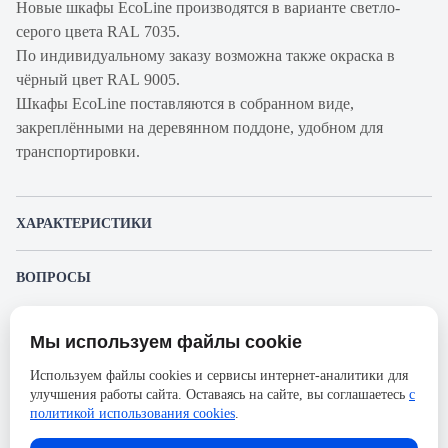
Новые шкафы EcoLine производятся в варианте светло-
серого цвета RAL 7035.
По индивидуальному заказу возможна также окраска в
чёрный цвет RAL 9005.
Шкафы EcoLine поставляются в собранном виде,
закреплёнными на деревянном поддоне, удобном для
транспортировки.
ХАРАКТЕРИСТИКИ
Артикул
WZ-ECO-47U6060-12AA-01-0000-
ВОПРОСЫ
производителя
011
К этому товару еще никто не задал вопрос. Будьте первым!
Продукт
Шкаф телекоммуникационный
Мы используем файлы cookie
напольный
Представленные изображения и характеристики могут отличаться от реального
Задать вопрос о товаре
внешнего вида товара. Комплектация также может быть изменена производителем
Используем файлы cookies и сервисы интернет-аналитики для
Производитель
Zpas
без предварительного уведомления. Компания АйДистрибьют не несёт
улучшения работы сайта. Оставаясь на сайте, вы соглашаетесь
с
ответственности в случае не соответствия текущей модели товаров фотографиям,
Пожалуйста,
авторизуйтесь
, чтобы иметь
Серия
ECO-LINE
размещённым в карточке товара.
политикой использования cookies
.
возможность оставлять вопросы.
Ширина, мм
600