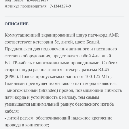
Код товара:
iD-00021457
Артикул производителя:
7-1344357-9
ОПИСАНИЕ
Коммутационный экранированный шнур патч-корд AMP,
cоответствует категории 5e, литой, цвет: Белый.
Предназначен для подключения активного и пассивного
сетевого оборудования, представляет собой 4-парный
F/UTP-кабель с многожильными проводниками. С обеих
сторон шнура располагаются штекеры разъема RJ-45
(8P8C). Полоса пропускаемых частот от 100-125 МГц.
Главными преимуществами такого патч-корда являются:
- многожильный (Stranded) провод, повышающий гибкость
патч-корда и устойчивость к излому, тем самым
уменьшается минимальный радиус безопасного изгиба
кабеля;
- литой разъем, обеспечивающий надежное крепление
провода в коннекторе;