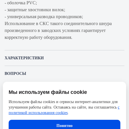
- оболочка PVC;
- защитные хвостовики вилок;
- универсальная разводка проводников;
Использование в СКС такого соединительного шнура
произведенного в заводских условиях гарантирует
корректную работу оборудования.
ХАРАКТЕРИСТИКИ
Артикул производителя
7-1344357-9
ВОПРОСЫ
Продукт
Шнур
К этому товару еще никто не задал вопрос. Будьте первым!
коммутационный
Мы используем файлы cookie
Представленные изображения и характеристики могут отличаться от реального
Производитель
AMP
Задать вопрос о товаре
внешнего вида товара. Комплектация также может быть изменена производителем
Используем файлы cookies и сервисы интернет-аналитики для
без предварительного уведомления. Компания АйДистрибьют не несёт
Категория
5е
улучшения работы сайта. Оставаясь на сайте, вы соглашаетесь
с
ответственности в случае не соответствия текущей модели товаров фотографиям,
Пожалуйста,
авторизуйтесь
, чтобы иметь
размещённым в карточке товара.
политикой использования cookies
.
Оболочка
PVC
возможность оставлять вопросы.
Длина, м
0.5
Понятно