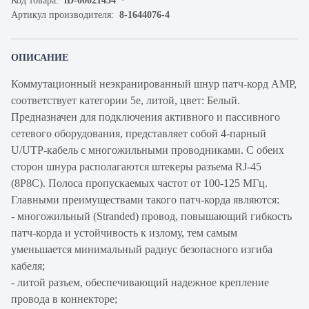
Код товара:
iD-00021454
Артикул производителя:
8-1644076-4
ОПИСАНИЕ
Коммутационный неэкранированный шнур патч-корд AMP,
cоответствует категории 5e, литой, цвет: Белый.
Предназначен для подключения активного и пассивного
сетевого оборудования, представляет собой 4-парный
U/UTP-кабель с многожильными проводниками. С обеих
сторон шнура располагаются штекеры разъема RJ-45
(8P8C). Полоса пропускаемых частот от 100-125 МГц.
Главными преимуществами такого патч-корда являются:
- многожильный (Stranded) провод, повышающий гибкость
патч-корда и устойчивость к излому, тем самым
уменьшается минимальный радиус безопасного изгиба
кабеля;
- литой разъем, обеспечивающий надежное крепление
провода в коннекторе;