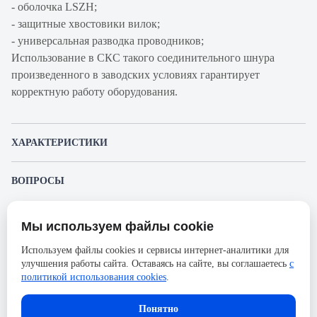
- оболочка LSZH;
- защитные хвостовики вилок;
- универсальная разводка проводников;
Использование в СКС такого соединительного шнура
произведенного в заводских условиях гарантирует
корректную работу оборудования.
ХАРАКТЕРИСТИКИ
Артикул производителя
8-1644076-4
ВОПРОСЫ
Продукт
Шнур
К этому товару еще никто не задал вопрос. Будьте первым!
коммутационный
Мы используем файлы cookie
Представленные изображения и характеристики могут отличаться от реального
Производитель
AMP
Задать вопрос о товаре
внешнего вида товара. Комплектация также может быть изменена производителем
Используем файлы cookies и сервисы интернет-аналитики для
без предварительного уведомления. Компания АйДистрибьют не несёт
Категория
5е
улучшения работы сайта. Оставаясь на сайте, вы соглашаетесь
с
ответственности в случае не соответствия текущей модели товаров фотографиям,
Пожалуйста,
авторизуйтесь
, чтобы иметь
размещённым в карточке товара.
политикой использования cookies
.
Оболочка
LSZH
возможность оставлять вопросы.
Длина, м
7.5
Понятно