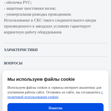
- оболочка PVC;
- защитные хвостовики вилок;
- универсальная разводка проводников;
Использование в СКС такого соединительного шнура
произведенного в заводских условиях гарантирует
корректную работу оборудования.
ХАРАКТЕРИСТИКИ
Артикул производителя
1-0941761-1
ВОПРОСЫ
Продукт
Шнур
К этому товару еще никто не задал вопрос. Будьте первым!
коммутационный
Мы используем файлы cookie
Представленные изображения и характеристики могут отличаться от реального
Производитель
AMP
Задать вопрос о товаре
внешнего вида товара. Комплектация также может быть изменена производителем
Используем файлы cookies и сервисы интернет-аналитики для
без предварительного уведомления. Компания АйДистрибьют не несёт
Категория
5е
улучшения работы сайта. Оставаясь на сайте, вы соглашаетесь
с
ответственности в случае не соответствия текущей модели товаров фотографиям,
Пожалуйста,
авторизуйтесь
, чтобы иметь
размещённым в карточке товара.
политикой использования cookies
.
Оболочка
PVC
возможность оставлять вопросы.
Длина, м
10
Понятно