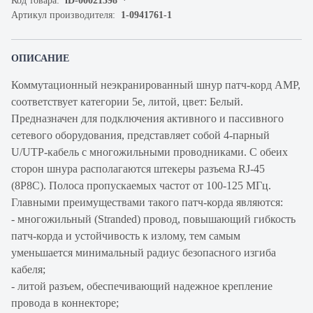
Код товара:
iD-00021398
Артикул производителя:
1-0941761-1
ОПИСАНИЕ
Коммутационный неэкранированный шнур патч-корд AMP,
cоответствует категории 5e, литой, цвет: Белый.
Предназначен для подключения активного и пассивного
сетевого оборудования, представляет собой 4-парный
U/UTP-кабель с многожильными проводниками. С обеих
сторон шнура располагаются штекеры разъема RJ-45
(8P8C). Полоса пропускаемых частот от 100-125 МГц.
Главными преимуществами такого патч-корда являются:
- многожильный (Stranded) провод, повышающий гибкость
патч-корда и устойчивость к излому, тем самым
уменьшается минимальный радиус безопасного изгиба
кабеля;
- литой разъем, обеспечивающий надежное крепление
провода в коннекторе;