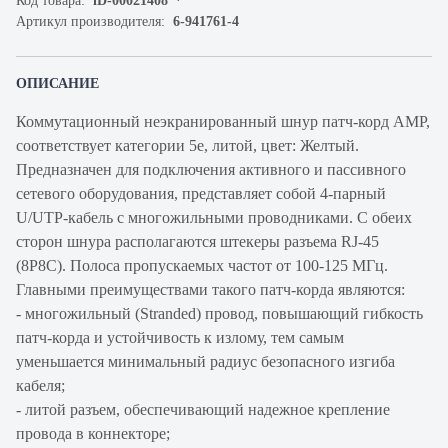
Код товара:
iD-00021408
Артикул производителя:
6-941761-4
ОПИСАНИЕ
Коммутационный неэкранированный шнур патч-корд AMP,
cоответствует категории 5e, литой, цвет: Желтый.
Предназначен для подключения активного и пассивного
сетевого оборудования, представляет собой 4-парный
U/UTP-кабель с многожильными проводниками. С обеих
сторон шнура располагаются штекеры разъема RJ-45
(8P8C). Полоса пропускаемых частот от 100-125 МГц.
Главными преимуществами такого патч-корда являются:
- многожильный (Stranded) провод, повышающий гибкость
патч-корда и устойчивость к излому, тем самым
уменьшается минимальный радиус безопасного изгиба
кабеля;
- литой разъем, обеспечивающий надежное крепление
провода в коннекторе;