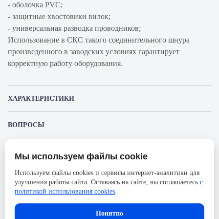
- оболочка PVC;
- защитные хвостовики вилок;
- универсальная разводка проводников;
Использование в СКС такого соединительного шнура
произведенного в заводских условиях гарантирует
корректную работу оборудования.
ХАРАКТЕРИСТИКИ
Артикул производителя
6-941761-4
ВОПРОСЫ
Продукт
Шнур
К этому товару еще никто не задал вопрос. Будьте первым!
коммутационный
Мы используем файлы cookie
Представленные изображения и характеристики могут отличаться от реального
Производитель
AMP
Задать вопрос о товаре
внешнего вида товара. Комплектация также может быть изменена производителем
Используем файлы cookies и сервисы интернет-аналитики для
без предварительного уведомления. Компания АйДистрибьют не несёт
Категория
5е
улучшения работы сайта. Оставаясь на сайте, вы соглашаетесь
с
ответственности в случае не соответствия текущей модели товаров фотографиям,
Пожалуйста,
авторизуйтесь
, чтобы иметь
размещённым в карточке товара.
политикой использования cookies
.
Оболочка
PVC
возможность оставлять вопросы.
Длина, м
6
Понятно