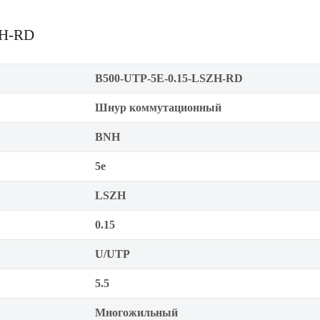
ZH-RD
B500-UTP-5E-0.15-LSZH-RD
Шнур коммутационный
BNH
5е
LSZH
0.15
U/UTP
5.5
Многожильный