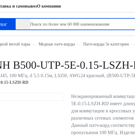
тавка и самовывоз
О компании
лог
дной витой пары
Медные патч-корды
Патч-корды 5е категории
NH B500-UTP-5E-0.15-LSZH
RJ45, 100 МГц, d 5,5 0.15м, LSZH, AWG24 красный, (B500-UTP-
-0.15-LSZH-RD
Неэкранированный коммутац
5E-0.15-LSZH-RD имеет длину
для коммутации в кроссовых 
различных сетевых элементов
Данный патч-корд соответству
пропускания 100 МГц. Издел