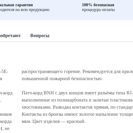
альная гарантия
100% безопасная
одителя на всю продукцию
процедура оплаты
иобретают
Вопросы
-5E-
распространяющего горение. Рекомендуется для прил
я
повышенной пожарной безопасностью.
х
ч-корд
Патч-корд BNH с двух концов имеет разъёмы типа RJ-
.
выполненные из поликарбоната и залитые пластиков
хвостовиками. Разводка контактов прямая, по стандар
дников
Контакты из бронзы имеют золотое напыление толщи
-корда
мкм. Цвет изделия — красный.
H, не