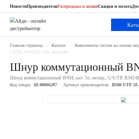
Новости
Производители
Распродажа и акции
Скидки и оплата
Дос
BNH B500-UTP-5E-0.15-LSZH-RD
Шнур коммутационный
Ката
Главная страница
Каталог
Компоненты систем на основе ме
LSZH, AWG24 0.15м, красный
Шнур коммутационный B
Шнур коммутационный BNH, кат. 5е, неэкр., U/UTP, RJ45/
Код товара:
iD-00066287
Артикул производителя:
B500-UTP-5E