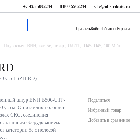
+7 495 5002244
8 800 5502244
sale@idistribute.ru
94.01 ₽
В корзину
Сравнить
Войти
Избранное
Корзина
Шнур комм. BNH, кат. 5е, неэкр., U/UTP, RJ45/RJ45, 100 МГц
-RD
5E-0.15-LSZH-RD)
ионный шнур BNH B500-UTP-
Поделиться
 0,15 м. Он отлично подойдёт
Избранный товар
узлах СКС, соединения
Добавить в сравнение
 с активным оборудованием.
ет категории 5e с полосой
ие…