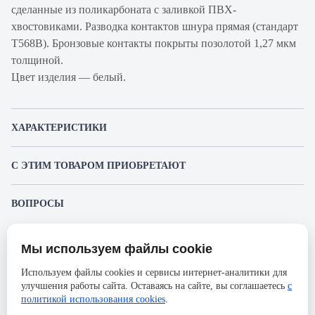
сделанные из поликарбоната с заливкой ПВХ-
хвостовиками. Разводка контактов шнура прямая (стандарт
T568B). Бронзовые контакты покрыты позолотой 1,27 мкм
толщиной.
Цвет изделия — белый.
ХАРАКТЕРИСТИКИ
Артикул производителя
B500-UTP-5E-0.5-LSZH-
С ЭТИМ ТОВАРОМ ПРИОБРЕТАЮТ
WH
Продукт
Шнур коммутационный
BNH B100.1-24-5E-UNB
ВОПРОСЫ
Коммутационная патч-панель
Производитель
К этому товару еще никто не задал вопрос. Будьте первым!
BNH
2 756.29 ₽
Категория
5е
Мы используем файлы cookie
Представленные изображения и характеристики могут отличаться от реального
Задать вопрос о товаре
Оболочка
LSZH
внешнего вида товара. Комплектация также может быть изменена производителем
Используем файлы cookies и сервисы интернет-аналитики для
без предварительного уведомления. Компания АйДистрибьют не несёт
Длина, м
улучшения работы сайта. Оставаясь на сайте, вы соглашаетесь
с
0.5
ответственности в случае не соответствия текущей модели товаров фотографиям,
Пожалуйста,
авторизуйтесь
, чтобы иметь
BNH B100.1-48-5E-UNB
размещённым в карточке товара.
политикой использования cookies
.
возможность оставлять вопросы.
Коммутационная патч-панель
Тип экрана кабеля
U/UTP