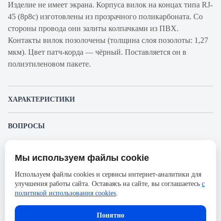
Изделие не имеет экрана. Корпуса вилок на концах типа RJ-
45 (8p8c) изготовлены из прозрачного поликарбоната. Со
стороны провода они залиты колпачками из ПВХ.
Контакты вилок позолочены (толщина слоя позолоты: 1,27
мкм). Цвет патч-корда — чёрный. Поставляется он в
полиэтиленовом пакете.
ХАРАКТЕРИСТИКИ
Артикул производителя
PC-UTP-RJ45-Cat.6-2m-BK-
ВОПРОСЫ
LSZH
К этому товару еще никто не задал вопрос. Будьте первым!
Продукт
Шнур коммутационный
Мы используем файлы cookie
Представленные изображения и характеристики могут отличаться от реального
Производитель
Cabeus
Задать вопрос о товаре
внешнего вида товара. Комплектация также может быть изменена производителем
Используем файлы cookies и сервисы интернет-аналитики для
без предварительного уведомления. Компания АйДистрибьют не несёт
Категория
6
улучшения работы сайта. Оставаясь на сайте, вы соглашаетесь
с
ответственности в случае не соответствия текущей модели товаров фотографиям,
Пожалуйста,
авторизуйтесь
, чтобы иметь
размещённым в карточке товара.
политикой использования cookies
.
Оболочка
LSZH
возможность оставлять вопросы.
Длина, м
2
В корзину
Понятно