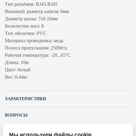
Тип разъёмов: RJ45-RJ45
Внешний диаметр кабеля: 6мм
Диаметр жилы: 7x0.16мм
Количество жил: 8
Тип оболочки: PVC
Материал проводника: медь
Полоса пропускания: 250Мгц
Рабочая температура: -20...65°С
Длина: 10м
Цвет: белый
Вес: 0.44кг
ХАРАКТЕРИСТИКИ
Артикул производителя
PC08-C6F-10M
ВОПРОСЫ
Продукт
Шнур коммутационный
К этому товару еще никто не задал вопрос. Будьте первым!
Производитель
ITK
Мы используем файлы cookie