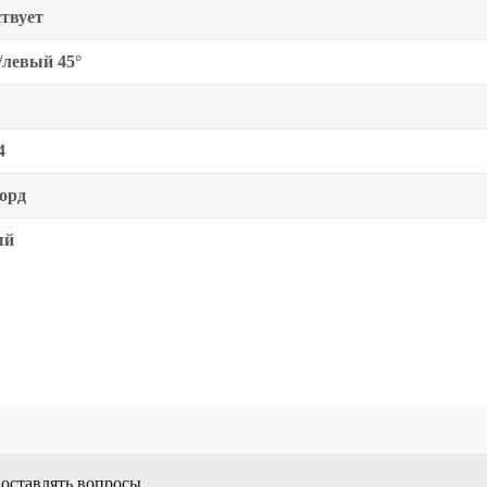
твует
/левый 45°
4
орд
ый
 оставлять вопросы.