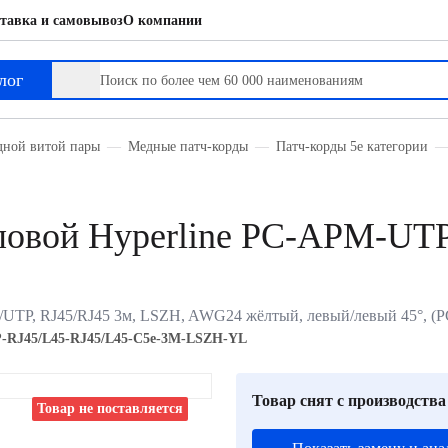
тавка и самовывоз
О компании
e-3M-LSZH-YL
лог
дной витой пары
Медные патч-корды
Патч-корды 5е категории
овой Hyperline PC-APM-UTP
, U/UTP, RJ45/RJ45 3м, LSZH, AWG24 жёлтый, левый/левый 45°
RJ45/L45-RJ45/L45-C5e-3M-LSZH-YL
Товар снят с производства
Товар не поставляется