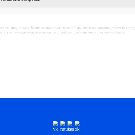
ешнего вида товара. Комплектация также может быть изменена производителем без пре
тветствия текущей модели товаров фотографиям, размещённым в карточке товара.