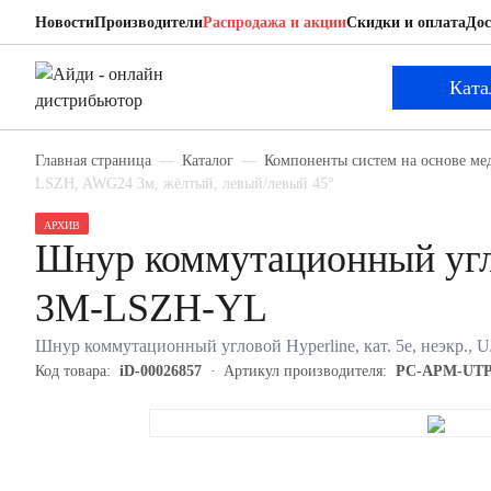
Новости
Производители
Распродажа и акции
Скидки и оплата
Дос
Hyperline PC-APM-UTP-RJ45/L45-RJ45/L45-C5
Шнур коммутационный угловой
Ката
Главная страница
Каталог
Компоненты систем на основе ме
LSZH, AWG24 3м, жёлтый, левый/левый 45°
АРХИВ
Шнур коммутационный угл
3M-LSZH-YL
Шнур коммутационный угловой Hyperline, кат. 5е, неэкр.
Код товара:
iD-00026857
Артикул производителя:
PC-APM-UTP-