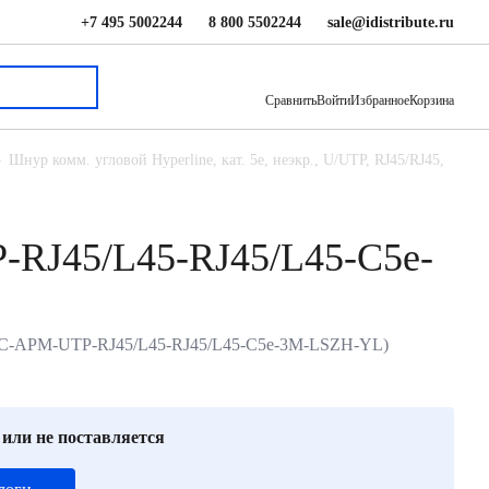
+7 495 5002244
8 800 5502244
sale@idistribute.ru
163.24 ₽
В корзину
Сравнить
Войти
Избранное
Корзина
Шнур комм. угловой Hyperline, кат. 5е, неэкр., U/UTP, RJ45/RJ45,
-RJ45/L45-RJ45/L45-C5e-
, (PC-APM-UTP-RJ45/L45-RJ45/L45-C5e-3M-LSZH-YL)
 или не поставляется