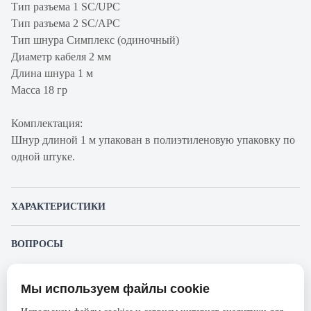
Тип разъема 1 SC/UPC
Тип разъема 2 SC/APC
Тип шнура Симплекс (одиночный)
Диаметр кабеля 2 мм
Длина шнура 1 м
Масса 18 гр
Комплектация:
Шнур длиной 1 м упакован в полиэтиленовую упаковку по
одной штуке.
ХАРАКТЕРИСТИКИ
Артикул производителя
130202-03357
ВОПРОСЫ
Продукт
Шнур коммутационный
К этому товару еще никто не задал вопрос. Будьте первым!
Производитель
Связьстройдеталь
Мы используем файлы cookie
Представленные изображения и характеристики могут отличаться от реального
Задать вопрос о товаре
Серия
ШОС-SM/2.0
внешнего вида товара. Комплектация также может быть изменена производителем