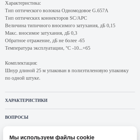
Характеристика:
Тип оптического волокна Одномодовое G.657A
Тип оптических коннекторов SC/APC
Величина типичного вносимого затухания, дБ 0,15
Макс. вносимое затухания, дБ 0,3
Обратное отражение, дБ не более -65
Температура эксплуатации, °С -10...+65
Комплектация:
Шнур длиной 25 м упакован в полиэтиленовую упаковку
по одной штуке.
ХАРАКТЕРИСТИКИ
Артикул производителя
130201-03863
ВОПРОСЫ
Продукт
Шнур коммутационный
К этому товару еще никто не задал вопрос. Будьте первым!
Производитель
Связьстройдеталь
Мы используем файлы cookie