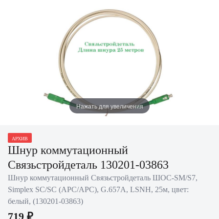
Нажать для увеличения
АРХИВ
Шнур коммутационный
Связьстройдеталь 130201-03863
Шнур коммутационный Связьстройдеталь ШОС-SM/S7,
Simplex SC/SC (APC/APC), G.657A, LSNH, 25м, цвет:
белый, (130201-03863)
719 ₽