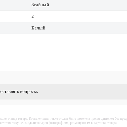
Зелёный
2
Белый
 оставлять вопросы.
ешнего вида товара. Комплектация также может быть изменена производителем без пре
тветствия текущей модели товаров фотографиям, размещённым в карточке товара.