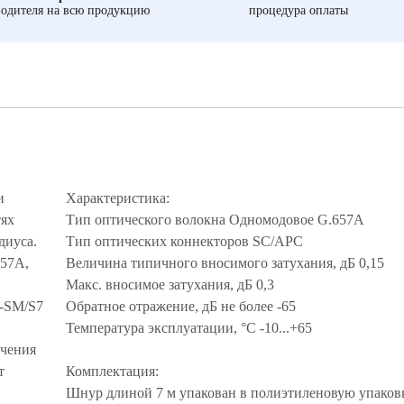
одителя на всю продукцию
процедура оплаты
и
Характеристика:
тях
Тип оптического волокна Одномодовое G.657A
диуса.
Тип оптических коннекторов SC/APC
657A,
Величина типичного вносимого затухания, дБ 0,15
Макс. вносимое затухания, дБ 0,3
-SM/S7
Обратное отражение, дБ не более -65
Температура эксплуатации, °С -10...+65
ичения
т
Комплектация:
Шнур длиной 7 м упакован в полиэтиленовую упаков