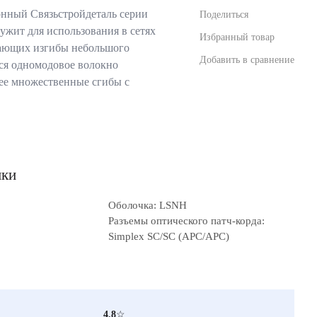
нный Связьстройдеталь серии
Поделиться
жит для использования в сетях
Избранный товар
вающих изгибы небольшого
Добавить в сравнение
тся одномодовое волокно
ее множественные сгибы с
ики
Оболочка: LSNH
Разъемы оптического патч-корда:
Simplex SC/SC (APC/APC)
4.8
☆