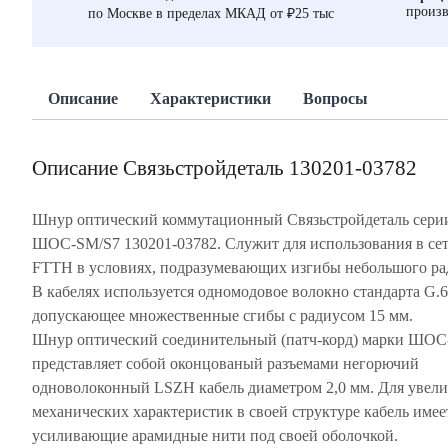
произв
по Москве в пределах МКАД от ₽25 тыс
Описание
Характеристики
Вопросы
Описание Связьстройдеталь 130201-03782
Шнур оптический коммутационный Связьстройдеталь сери
ШОС-SM/S7 130201-03782. Служит для использования в се
FTTH в условиях, подразумевающих изгибы небольшого ра
В кабелях используется одномодовое волокно стандарта G.
допускающее множественные сгибы с радиусом 15 мм.
Шнур оптический соединительный (патч-корд) марки ШОС
представляет собой оконцованый разъемами негорючий
одноволоконный LSZH кабель диаметром 2,0 мм. Для увел
механических характеристик в своей структуре кабель имее
усиливающие арамидные нити под своей оболочкой.