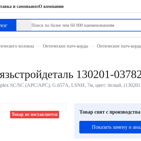
тавка и самовывоз
О компании
лог
тического волокна
Оптические патч-корды
Оптические патч-корд
зьстройдеталь 130201-0378
ex SC/SC (APC/APC), G.657A, LSNH, 7м, цвет: белый, (130201
Товар снят с производства
Товар не поставляется
Показать замену и ана