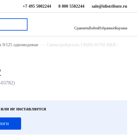
+7 495 5002244
8 800 5502244
sale@idistribute.ru
311 ₽
В корзину
Сравнить
Войти
Избранное
Корзина
ы 9/125 одномодовые
Связьстройдеталь 130201-03782 ШОС-
2
-03782)
 или не поставляется
логи