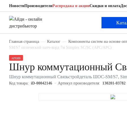
Новости
Производители
Распродажа и акции
Скидки и оплата
Дос
Связьстройдеталь 130201-03782
Шнур коммутационный
Ката
Главная страница
Каталог
Компоненты систем на основе оп
SM/S7 оптический патч-корд 7м Simplex SC/SC (APC/APC)
АРХИВ
Шнур коммутационный Свя
Шнур коммутационный Связьстройдеталь ШОС-SM/S7, Simpl
Код товара:
iD-00042146
Артикул производителя:
130201-03782