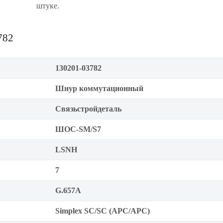
штуке.
782
130201-03782
Шнур коммутационный
Связьстройдеталь
ШОС-SM/S7
LSNH
7
G.657A
Simplex SC/SC (APC/APC)