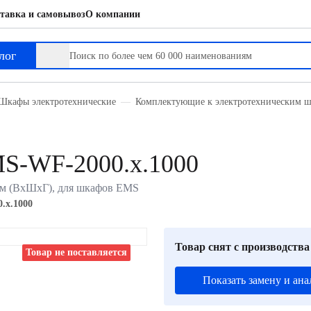
тавка и самовывоз
О компании
лог
Шкафы электротехнические
Комплектующие к электротехническим 
MS-WF-2000.x.1000
 мм (ВхШхГ), для шкафов EMS
.x.1000
Товар снят с производства
Товар не поставляется
Показать замену и ана