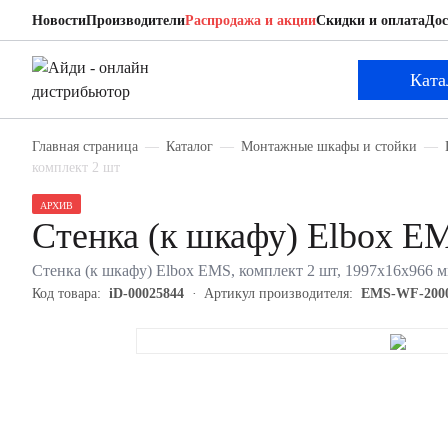
Новости
Производители
Распродажа и акции
Скидки и оплата
Дос
Elbox EMS-WF-2000.x.1000
Стенка (к шкафу)
Ката
Главная страница
Каталог
Монтажные шкафы и стойки
комплект 2 шт
АРХИВ
Стенка (к шкафу) Elbox E
Стенка (к шкафу) Elbox EMS, комплект 2 шт, 1997х16х966
Код товара:
iD-00025844
Артикул производителя:
EMS-WF-2000