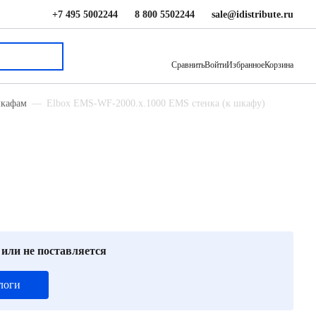
+7 495 5002244
8 800 5502244
sale@idistribute.ru
12 660 ₽
В корзину
Сравнить
Войти
Избранное
Корзина
шкафам
Elbox EMS-WF-2000.x.1000 EMS стенка (к шкафу)
 или не поставляется
логи