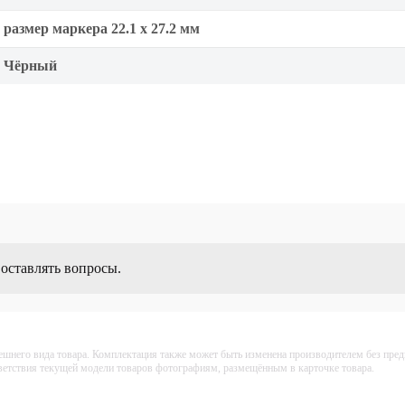
размер маркера 22.1 x 27.2 мм
Чёрный
 оставлять вопросы.
ешнего вида товара. Комплектация также может быть изменена производителем без пре
тветствия текущей модели товаров фотографиям, размещённым в карточке товара.