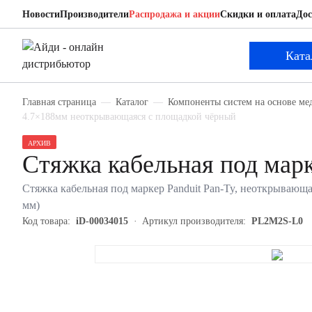
Новости
Производители
Распродажа и акции
Скидки и оплата
Дос
Panduit PL2M2S-L0
Стяжка кабельная под маркер
Ката
Главная страница
Каталог
Компоненты систем на основе ме
4.7×188мм неоткрывающаяся с площадкой чёрный
АРХИВ
Стяжка кабельная под мар
Стяжка кабельная под маркер Panduit Pan-Ty, неоткрывающая
мм)
Код товара:
iD-00034015
Артикул производителя:
PL2M2S-L0