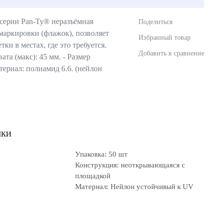
серии Pan-Ty® неразъёмная
Поделиться
 маркировки (флажок), позволяет
Избранный товар
ки в местах, где это требуется.
Добавить в сравнение
ата (макс): 45 мм. - Размер
атериал: полиамид 6.6. (нейлон
ики
Упаковка: 50 шт
Конструкция: неоткрывающаяся с
площадкой
Материал: Нейлон устойчивый к UV