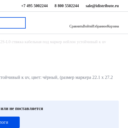
+7 495 5002244
8 800 5502244
sale@idistribute.ru
5 710 ₽
В корзину
Сравнить
Войти
Избранное
Корзина
2S-L0 стяжка кабельная под маркер нейлон устойчивый к uv
ойчивый к uv, цвет: чёрный, (размер маркера 22.1 x 27.2
 или не поставляется
логи