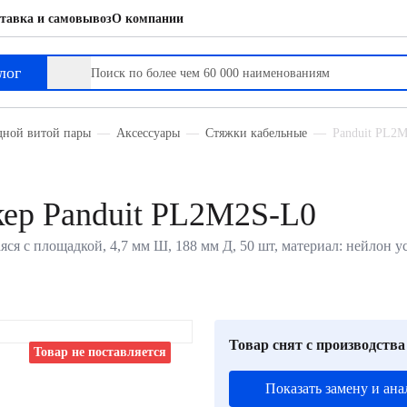
тавка и самовывоз
О компании
лог
дной витой пары
Аксессуары
Стяжки кабельные
Panduit PL2M
кер Panduit PL2M2S-L0
ся с площадкой, 4,7 мм Ш, 188 мм Д, 50 шт, материал: нейлон уст
Товар снят с производства
Товар не поставляется
Показать замену и ана