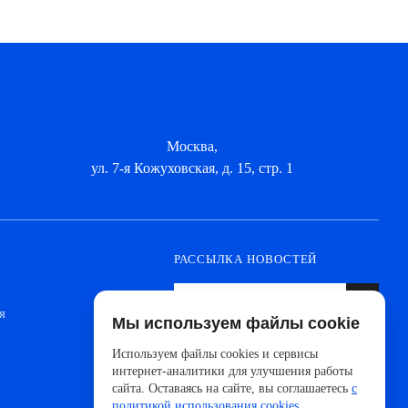
Москва,
ул. 7-я Кожуховская, д. 15, стр. 1
РАССЫЛКА НОВОСТЕЙ
я
Мы используем файлы cookie
Оформите подписку, чтобы быть в курсе
новинок от ведущих производителей и
Используем файлы cookies и сервисы
новостей АйДистрибьют
интернет-аналитики для улучшения работы
сайта. Оставаясь на сайте, вы соглашаетесь
с
политикой использования cookies
.