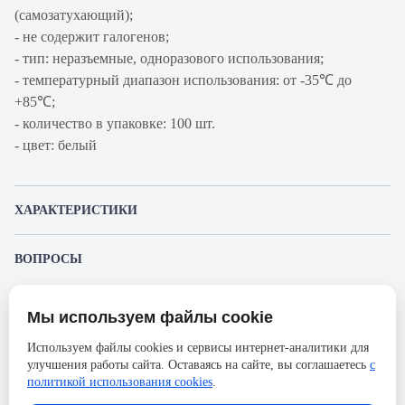
(самозатухающий);
- не содержит галогенов;
- тип: неразъемные, одноразового использования;
- температурный диапазон использования: от -35℃ до
+85℃;
- количество в упаковке: 100 шт.
- цвет: белый
ХАРАКТЕРИСТИКИ
Артикул производителя
07-0154
ВОПРОСЫ
Продукт
Стяжка кабельная под винт
К этому товару еще никто не задал вопрос. Будьте первым!
Производитель
Rexant
Мы используем файлы cookie
Представленные изображения и характеристики могут отличаться от реального
Задать вопрос о товаре
Ширина, мм
3.6
внешнего вида товара. Комплектация также может быть изменена производителем
Используем файлы cookies и сервисы интернет-аналитики для
без предварительного уведомления. Компания АйДистрибьют не несёт
Длина, мм
150
улучшения работы сайта. Оставаясь на сайте, вы соглашаетесь
с
ответственности в случае не соответствия текущей модели товаров фотографиям,
Пожалуйста,
авторизуйтесь
, чтобы иметь
размещённым в карточке товара.
политикой использования cookies
.
возможность оставлять вопросы.
Материал
Нейлон