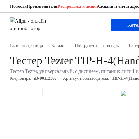
Новости
Производители
Распродажа и акции
Скидки и оплата
Дос
Tezter TIP-H-4(Hand)
Тестер
Ката
Главная страница
Каталог
Инструменты и тестеры
Тесте
Тестер Tezter TIP-H-4(Han
Тестер Tezter, универсальный, с дисплеем, питание: литий-и
Код товара:
iD-00112307
Артикул производителя:
TIP-H-4(Hand