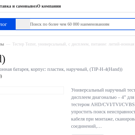
тавка и самовывоз
О компании
лог
ры
Тестер Tezter, универсальный, с дисплеем, питание: литий-ионная
d)
онная батарея, корпус: пластик, наручный, (TIP-H-4(Hand))
)
Универсальный наручный тесте
дисплеем диагональю – 4” для
тестером AHD/CVI/TVI/CVBS 
упростить поиск неисправност
кабеля при монтаже, сканирова
соединений,…