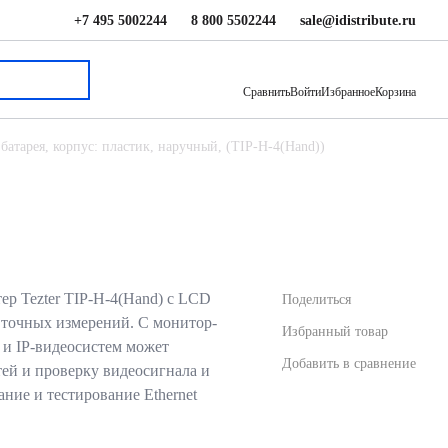
+7 495 5002244
8 800 5502244
sale@idistribute.ru
36 708 ₽
В корзину
Сравнить
Войти
Избранное
Корзина
 батарея, корпус: пластик, наручный, (TIP-H-4(Hand))
р Tezter TIP-H-4(Hand) с LCD
Поделиться
 точных измерений. С монитор-
Избранный товар
и IP-видеосистем может
Добавить в сравнение
ей и проверку видеосигнала и
ние и тестирование Ethernet