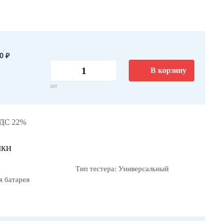
0 ₽
В корзину
шт
НДС 22%
ики
Тип тестера: Универсальный
я батарея