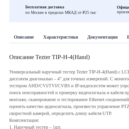
Бесплатная доставка
Офици
произв
по Москве в пределах МКАД от ₽25 тыс
Описание
Характеристики
Документация
Описание Tezter TIP-H-4(Hand)
Универсальный наручный тестер Tezter TIP-H-4(Hand) с LC
дисплеем диагональю – 4” для точных измерений. С монито
тестером AHD/CVI/TVI/CVBS и IP-видеосистем может упро
поиск неисправностей и проверку видеосигнала и кабеля п
монтаже, сканирование и тестирование Ethernet соединений
оценить качество аудиосигнала, произвести управление PT
скоростной камерой, определить длину кабеля UTP.
Комплектация:
1. Наручный тестер – 1шт.