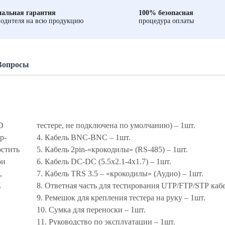
альная гарантия
100% безопасная
одителя на всю продукцию
процедура оплаты
Вопросы
D
тестере, не подключена по умолчанию) – 1шт.
р-
4. Кабель BNC-BNC – 1шт.
стить
5. Кабель 2pin-«крокодилы» (RS-485) – 1шт.
ри
6. Кабель DC-DC (5.5х2.1-4х1.7) – 1шт.
,
7. Кабель TRS 3.5 – «крокодилы» (Аудио) – 1шт.
Z
8. Ответная часть для тестирования UTP/FTP/STP каб
9. Ремешок для крепления тестера на руку – 1шт.
10. Сумка для переноски – 1шт.
11. Руководство по эксплуатации – 1шт.