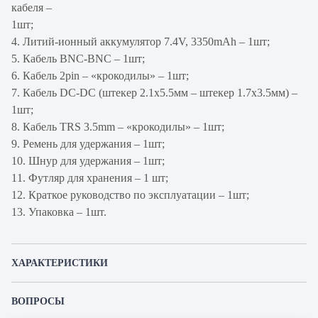
кабеля –
1шт;
4. Литий-ионный аккумулятор 7.4V, 3350mAh – 1шт;
5. Кабель BNC-BNC – 1шт;
6. Кабель 2pin – «крокодилы» – 1шт;
7. Кабель DC-DC (штекер 2.1х5.5мм – штекер 1.7х3.5мм) –
1шт;
8. Кабель TRS 3.5mm – «крокодилы» – 1шт;
9. Ремень для удержания – 1шт;
10. Шнур для удержания – 1шт;
11. Футляр для хранения – 1 шт;
12. Краткое руководство по эксплуатации – 1шт;
13. Упаковка – 1шт.
ХАРАКТЕРИСТИКИ
Артикул производителя
TIP-H-5
ВОПРОСЫ
Продукт
Тестер
К этому товару еще никто не задал вопрос. Будьте первым!