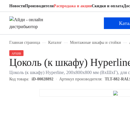
Новости
Производители
Распродажа и акции
Скидки и оплата
Дос
Hyperline TLT-882-RAL9004
Цоколь (к шкафу)
Ката
Главная страница
Каталог
Монтажные шкафы и стойки
АРХИВ
Цоколь (к шкафу) Hyperli
Цоколь (к шкафу) Hyperline, 200х800х800 мм (ВхШхГ), для с
Код товара:
iD-00028892
Артикул производителя:
TLT-882-RAL