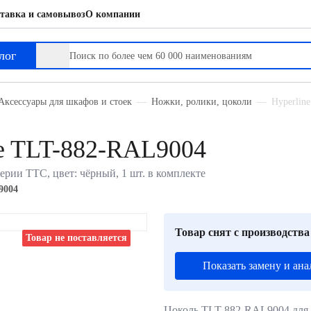
тавка и самовывоз
О компании
лог
Аксессуары для шкафов и стоек
Ножки, ролики, цоколи
Hyperlin
ne TLT-882-RAL9004
ерии TTC, цвет: чёрный, 1 шт. в комплекте
9004
Товар снят с производства
Товар не поставляется
Показать замену и ана
Цоколь TLT-882-RAL9004 для 