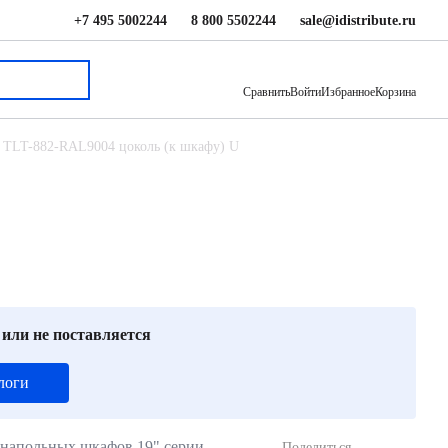
+7 495 5002244
8 800 5502244
sale@idistribute.ru
5 190 ₽
В корзину
Сравнить
Войти
Избранное
Корзина
e TLT-882-RAL9004 цоколь (к шкафу) U
 или не поставляется
логи
напольных шкафов 19" серии
Поделиться