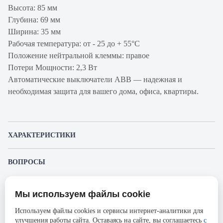
Высота: 85 мм
Глубина: 69 мм
Ширина: 35 мм
Рабочая температура: от - 25 до + 55°С
Положение нейтральной клеммы: правое
Потери Мощности: 2,3 Вт
Автоматические выключатели ABB — надежная и
необходимая защита для вашего дома, офиса, квартиры.
ХАРАКТЕРИСТИКИ
Артикул
2CSR255040R1105
ВОПРОСЫ
производителя
К этому товару еще никто не задал вопрос. Будьте первым!
Продукт
Автоматический выключатель с
Мы используем файлы cookie
дифференциальным током
Представленные изображения и характеристики могут отличаться от реального
Задать вопрос о товаре
внешнего вида товара. Комплектация также может быть изменена производителем
Используем файлы cookies и сервисы интернет-аналитики для
Производитель
ABB
без предварительного уведомления. Компания АйДистрибьют не несёт
улучшения работы сайта. Оставаясь на сайте, вы соглашаетесь
с
ответственности в случае не соответствия текущей модели товаров фотографиям,
Пожалуйста,
авторизуйтесь
, чтобы иметь