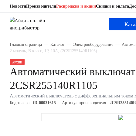
Новости
Производители
Распродажа и акции
Скидки и оплата
Дос
ABB 2CSR255140R1105
Автоматический выключатель с дифференциаль
Ката
Главная страница
Каталог
Электрооборудование
Автома
2 модуль, B класс, 1P, 10А, (2CSR255140R1105)
АРХИВ
Автоматический выключат
2CSR255140R1105
Автоматический выключатель с дифференциальным током AB
Код товара:
iD-00031615
Артикул производителя:
2CSR255140R