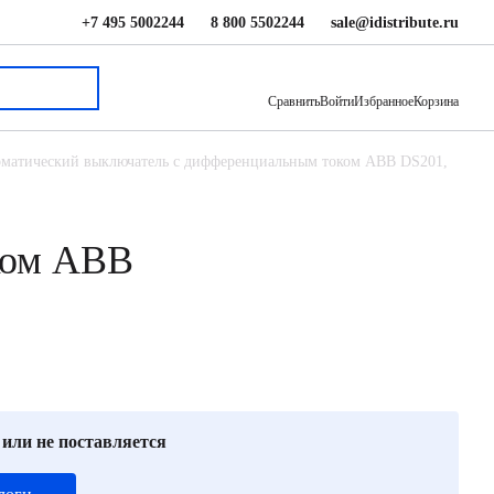
+7 495 5002244
8 800 5502244
sale@idistribute.ru
6 270 ₽
В корзину
Сравнить
Войти
Избранное
Корзина
матический выключатель с дифференциальным током ABB DS201,
ком ABB
 или не поставляется