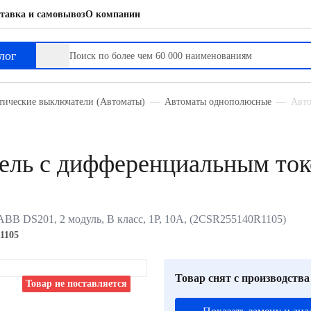
тавка и самовывоз
О компании
ным током
лог
тические выключатели (Автоматы)
Автоматы однополюсные
Авто
ель с дифференциальным то
B DS201, 2 модуль, B класс, 1P, 10А, (2CSR255140R1105)
1105
Товар снят с производства
Товар не поставляется