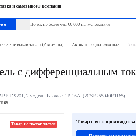
тавка и самовывоз
О компании
ным током
лог
тические выключатели (Автоматы)
Автоматы однополюсные
Авто
ель с дифференциальным то
B DS201, 2 модуль, B класс, 1P, 16А, (2CSR255040R1165)
1165
Товар снят с производства
Товар не поставляется