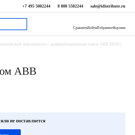
+7 495 5002244
8 800 5502244
sale@idistribute.ru
10 644 ₽
В корзину
Сравнить
Войти
Избранное
Корзина
матический выключатель с дифференциальным током ABB DS201,
ком ABB
 или не поставляется