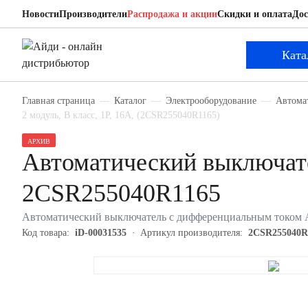
Новости
Производители
Распродажа и акции
Скидки и оплата
Дос
ABB 2CSR255040R1165
Автоматический выключатель с дифференциаль
Ката
Главная страница
Каталог
Электрооборудование
Автома
2 модуль, B класс, 1P, 16А, (2CSR255040R1165)
АРХИВ
Автоматический выключат
2CSR255040R1165
Автоматический выключатель с дифференциальным током AB
Код товара:
iD-00031535
Артикул производителя:
2CSR255040R