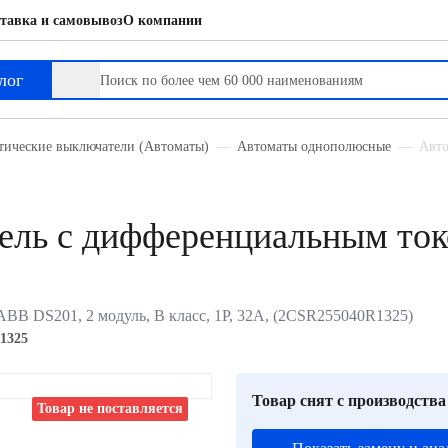
тавка и самовывоз
О компании
ным током
лог
тические выключатели (Автоматы)
Автоматы однополюсные
Авто
ель с дифференциальным то
B DS201, 2 модуль, B класс, 1P, 32А, (2CSR255040R1325)
1325
Товар снят с производства
Товар не поставляется