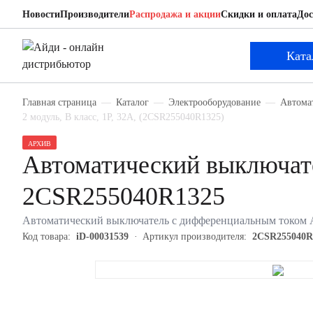
Новости
Производители
Распродажа и акции
Скидки и оплата
Дос
ABB 2CSR255040R1325
Автоматический выключатель с дифференциаль
Ката
Главная страница
Каталог
Электрооборудование
Автома
2 модуль, B класс, 1P, 32А, (2CSR255040R1325)
АРХИВ
Автоматический выключат
2CSR255040R1325
Автоматический выключатель с дифференциальным током AB
Код товара:
iD-00031539
Артикул производителя:
2CSR255040R