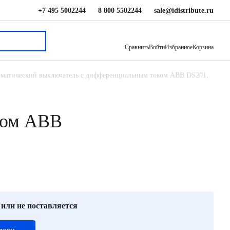
+7 495 5002244
8 800 5502244
sale@idistribute.ru
5 291 ₽
В корзину
Сравнить
Войти
Избранное
Корзина
матический выключатель с дифференциальным током ABB DS201,
ком ABB
 или не поставляется