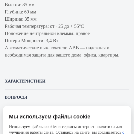
Высота: 85 мм
Глубина: 69 мм
Ширина: 35 мм
Рабочая температура: от - 25 до + 55°С
Положение нейтральной клеммы: правое
Потери Мощности: 3,4 Вт
Автоматические выключатели ABB — надежная и
необходимая защита для вашего дома, офиса, квартиры.
ХАРАКТЕРИСТИКИ
Артикул
2CSR255040R2164
ВОПРОСЫ
производителя
К этому товару еще никто не задал вопрос. Будьте первым!
Продукт
Автоматический выключатель с
Мы используем файлы cookie
дифференциальным током
Представленные изображения и характеристики могут отличаться от реального
Задать вопрос о товаре
внешнего вида товара. Комплектация также может быть изменена производителем
Используем файлы cookies и сервисы интернет-аналитики для
Производитель
ABB
без предварительного уведомления. Компания АйДистрибьют не несёт
улучшения работы сайта. Оставаясь на сайте, вы соглашаетесь
с
ответственности в случае не соответствия текущей модели товаров фотографиям,
Пожалуйста,
авторизуйтесь
, чтобы иметь