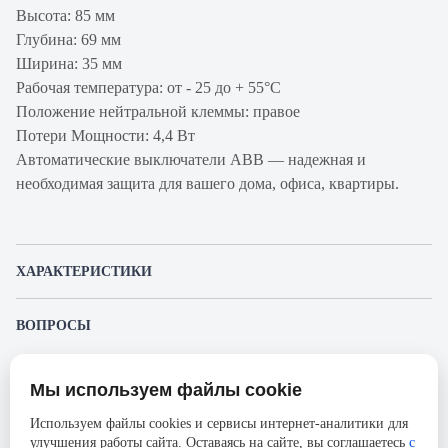
Высота: 85 мм
Глубина: 69 мм
Ширина: 35 мм
Рабочая температура: от - 25 до + 55°С
Положение нейтральной клеммы: правое
Потери Мощности: 4,4 Вт
Автоматические выключатели ABB — надежная и
необходимая защита для вашего дома, офиса, квартиры.
ХАРАКТЕРИСТИКИ
Артикул
2CSR255040R5204
ВОПРОСЫ
производителя
К этому товару еще никто не задал вопрос. Будьте первым!
Продукт
Автоматический выключатель с
Мы используем файлы cookie
дифференциальным током
Представленные изображения и характеристики могут отличаться от реального
Задать вопрос о товаре
внешнего вида товара. Комплектация также может быть изменена производителем
Используем файлы cookies и сервисы интернет-аналитики для
Производитель
ABB
без предварительного уведомления. Компания АйДистрибьют не несёт
улучшения работы сайта. Оставаясь на сайте, вы соглашаетесь
с
ответственности в случае не соответствия текущей модели товаров фотографиям,
Пожалуйста,
авторизуйтесь
, чтобы иметь