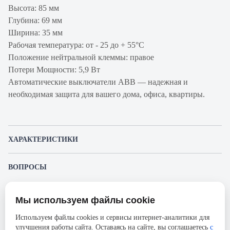
Высота: 85 мм
Глубина: 69 мм
Ширина: 35 мм
Рабочая температура: от - 25 до + 55°С
Положение нейтральной клеммы: правое
Потери Мощности: 5,9 Вт
Автоматические выключатели ABB — надежная и
необходимая защита для вашего дома, офиса, квартиры.
ХАРАКТЕРИСТИКИ
Артикул
2CSR255040R1324
ВОПРОСЫ
производителя
К этому товару еще никто не задал вопрос. Будьте первым!
Продукт
Автоматический выключатель с
Мы используем файлы cookie
дифференциальным током
Представленные изображения и характеристики могут отличаться от реального
Задать вопрос о товаре
внешнего вида товара. Комплектация также может быть изменена производителем
Используем файлы cookies и сервисы интернет-аналитики для
Производитель
ABB
без предварительного уведомления. Компания АйДистрибьют не несёт
улучшения работы сайта. Оставаясь на сайте, вы соглашаетесь
с
ответственности в случае не соответствия текущей модели товаров фотографиям,
Пожалуйста,
авторизуйтесь
, чтобы иметь