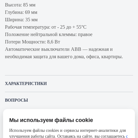
Высота: 85 мм
Глубина: 69 мм
Ширина: 35 мм
Рабочая температура: от - 25 до + 55°С
Положение нейтральной клеммы: правое
Потери Мощности: 8,6 Вт
Автоматические выключатели ABB — надежная и
необходимая защита для вашего дома, офиса, квартиры.
ХАРАКТЕРИСТИКИ
Артикул
2CSR255040R3404
ВОПРОСЫ
производителя
К этому товару еще никто не задал вопрос. Будьте первым!
Продукт
Автоматический выключатель с
Мы используем файлы cookie
дифференциальным током
Представленные изображения и характеристики могут отличаться от реального
Задать вопрос о товаре
внешнего вида товара. Комплектация также может быть изменена производителем
Используем файлы cookies и сервисы интернет-аналитики для
Производитель
ABB
без предварительного уведомления. Компания АйДистрибьют не несёт
улучшения работы сайта. Оставаясь на сайте, вы соглашаетесь
с
ответственности в случае не соответствия текущей модели товаров фотографиям,
Пожалуйста,
авторизуйтесь
, чтобы иметь