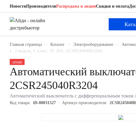
Новости
Производители
Распродажа и акции
Скидки и оплата
Дос
ABB 2CSR245040R3204
Автоматический выключатель с дифференциаль
Ката
Главная страница
Каталог
Электрооборудование
Автома
L, 2 модуль, C класс, 1P, 20А, (2CSR245040R3204)
АРХИВ
Автоматический выключат
2CSR245040R3204
Автоматический выключатель с дифференциальным током AB
Код товара:
iD-00031527
Артикул производителя:
2CSR245040R