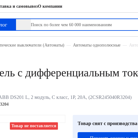
тавка и самовывоз
О компании
ным током
лог
тические выключатели (Автоматы)
Автоматы однополюсные
Авто
ель с дифференциальным то
B DS201 L, 2 модуль, C класс, 1P, 20А, (2CSR245040R3204)
3204
Товар снят с производства
Товар не поставляется