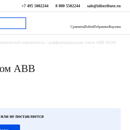
+7 495 5002244
8 800 5502244
sale@idistribute.ru
4 799 ₽
В корзину
Сравнить
Войти
Избранное
Корзина
матический выключатель с дифференциальным током ABB DS201
ком ABB
 или не поставляется