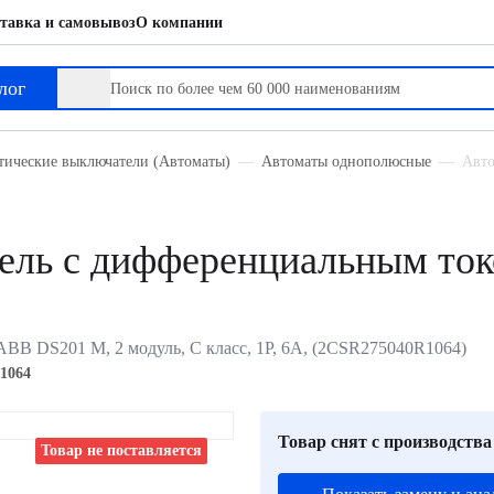
тавка и самовывоз
О компании
ным током
лог
тические выключатели (Автоматы)
Автоматы однополюсные
Авто
ель с дифференциальным то
B DS201 M, 2 модуль, C класс, 1P, 6А, (2CSR275040R1064)
1064
Товар снят с производства
Товар не поставляется