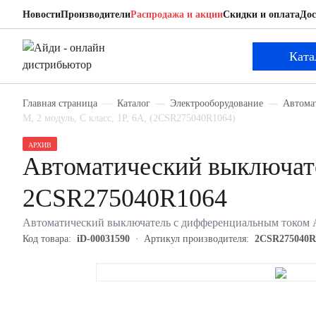
Новости
Производители
Распродажа и акции
Скидки и оплата
Дос
ABB 2CSR275040R1064
Автоматический выключатель с дифференциаль
Ката
Главная страница
Каталог
Электрооборудование
Автома
M, 2 модуль, C класс, 1P, 6А, (2CSR275040R1064)
АРХИВ
Автоматический выключат
2CSR275040R1064
Автоматический выключатель с дифференциальным током AB
Код товара:
iD-00031590
Артикул производителя:
2CSR275040R