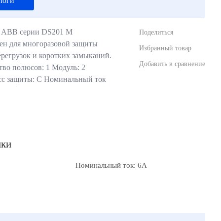
логи
ь ABB серии DS201 M
Поделиться
ен для многоразовой защиты
Избранный товар
ерегрузок и коротких замыканий.
Добавить в сравнение
во полюсов: 1 Модуль: 2
сс защиты: С Номинальный ток
ики
Номинальный ток: 6А