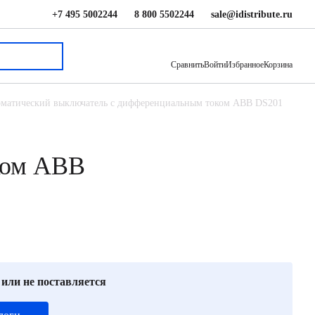
+7 495 5002244
8 800 5502244
sale@idistribute.ru
6 127 ₽
В корзину
Сравнить
Войти
Избранное
Корзина
матический выключатель с дифференциальным током ABB DS201
ком ABB
 или не поставляется