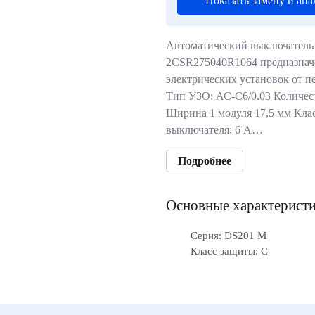
Показать замену и ана
Автоматический выключател
2CSR275040R1064 предназнач
электрических установок от п
Тип УЗО: АС-C6/0.03 Количест
Ширина 1 модуля 17,5 мм Кла
выключателя: 6 А…
Подробнее
Основные характерист
Серия: DS201 M
Класс защиты: C