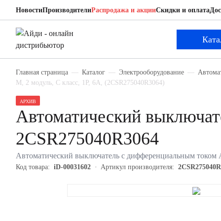
Новости
Производители
Распродажа и акции
Скидки и оплата
Дос
ABB 2CSR275040R3064
Автоматический выключатель с дифференциаль
Ката
Главная страница
Каталог
Электрооборудование
Автома
M, 2 модуль, C класс, 1P, 6А, (2CSR275040R3064)
АРХИВ
Автоматический выключат
2CSR275040R3064
Автоматический выключатель с дифференциальным током AB
Код товара:
iD-00031602
Артикул производителя:
2CSR275040R