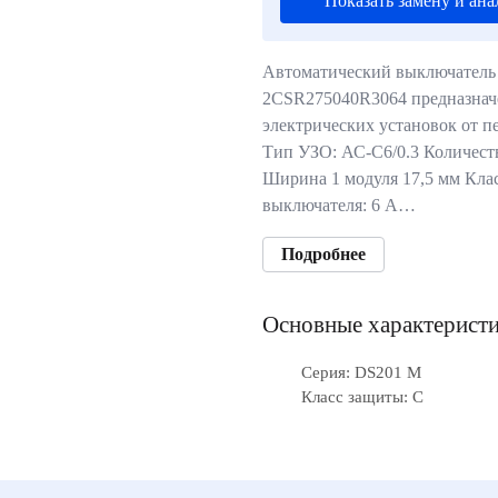
Показать замену и ана
Автоматический выключател
2CSR275040R3064 предназнач
электрических установок от п
Тип УЗО: АС-C6/0.3 Количеств
Ширина 1 модуля 17,5 мм Кла
выключателя: 6 А…
Подробнее
Основные характерист
Серия: DS201 M
Класс защиты: C