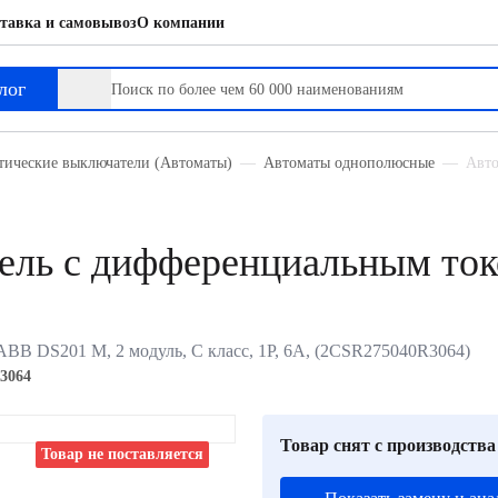
тавка и самовывоз
О компании
ным током
лог
тические выключатели (Автоматы)
Автоматы однополюсные
Авто
ель с дифференциальным то
B DS201 M, 2 модуль, C класс, 1P, 6А, (2CSR275040R3064)
3064
Товар снят с производства
Товар не поставляется