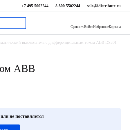
+7 495 5002244
8 800 5502244
sale@idistribute.ru
7 482 ₽
В корзину
Сравнить
Войти
Избранное
Корзина
матический выключатель с дифференциальным током ABB DS201
ком ABB
 или не поставляется