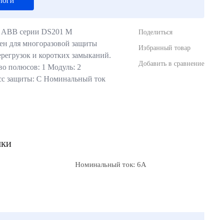
логи
ь ABB серии DS201 M
Поделиться
ен для многоразовой защиты
Избранный товар
ерегрузок и коротких замыканий.
Добавить в сравнение
о полюсов: 1 Модуль: 2
сс защиты: С Номинальный ток
ики
Номинальный ток: 6А